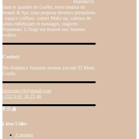
Marrakech
dans le quartier de Guéliz, notre institut de
beauté & Spa vous propose diverses prestations
: espace coiffure, corner Make up, cabines de
soins esthétiques et massages, onglerie,
Hammam. L’étage est réservé aux femmes
voilées.
Contact
N6 résidence Yasmine avenue yacoub El Mrini
Gueliz
zineozine26@gmail.com
+212 6 61 36 22 46
Liens Utiles
A propos