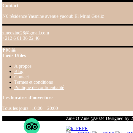
Contact
N6 résidence Yasmine avenue yacoub El Mrini Gueliz
zineozine26@gmail.com
+212 6 61 36 22 46
Liens Utiles
A propos
Blog
Contact
Termes et conditions
Politique de confidentialité
Les horaires d’ouverture
Tous les jours : 10:00 – 20:00
Zine O’Zine @2024 Designed by 
FR