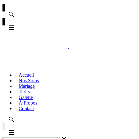
Accueil
Nos Soins
Mariage
Tarifs
Galerie
À Propos
Contact
ACCUEIL
NOS SOINS
MARIAGE
TARIFS
GALERIE
À PROPOS