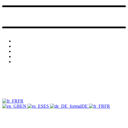
zineozine26@gmail.com
+212 6 61 36 22 46
Liens Utiles
A propos
Blog
Contact
Termes et conditions
Politique de confidentialité
Les horaires d’ouverture
Tous les jours : 10:00 – 20:00
Zine O’Zine @2024 Designed by 212communication
FR
EN
ES
DE
FR