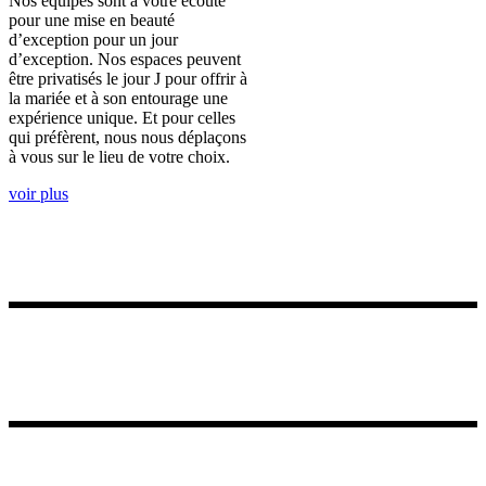
Nos équipes sont à votre écoute
pour une mise en beauté
d’exception pour un jour
d’exception. Nos espaces peuvent
être privatisés le jour J pour offrir à
la mariée et à son entourage une
expérience unique. Et pour celles
qui préfèrent, nous nous déplaçons
à vous sur le lieu de votre choix.
voir plus
Niché au centre de Marrakech dans le quartier de Guéliz, notre
institut de beauté & Spa vous propose diverses prestations : espace
coiffure, corner Make up, cabines de soins esthétiques et massages,
onglerie, Hammam. L’étage est réservé aux femmes voilées.
Contact
N6 résidence Yasmine avenue yacoub El Mrini Gueliz