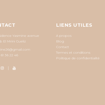
NTACT
LIENS UTILES
sidence Yasmine avenue
A propos
 El Mrini Gueliz
Blog
Contact
zine26@gmail.com
Termes et conditions
 61 36 22 46
Politique de confidentialité