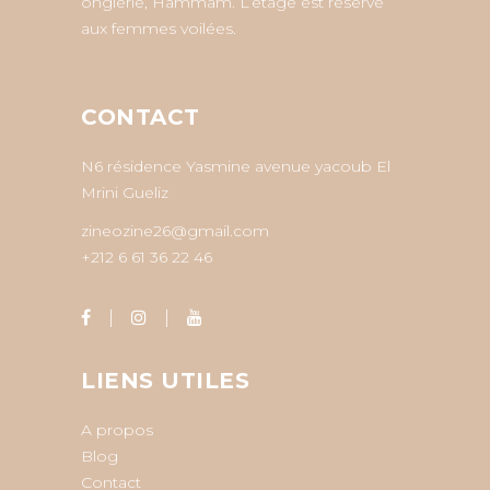
onglerie, Hammam. L’étage est réservé
aux femmes voilées.
CONTACT
N6 résidence Yasmine avenue yacoub El
Mrini Gueliz
zineozine26@gmail.com
+212 6 61 36 22 46
LIENS UTILES
A propos
Blog
Contact