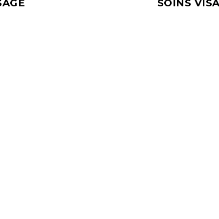
SAGE
SOINS VIS
GE
e pour
pour un
euvent
r à la
ne
es qui
à vous