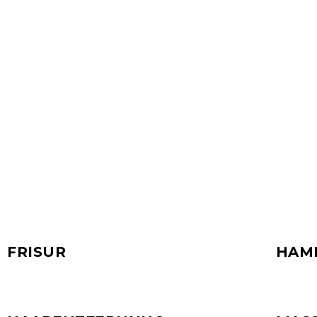
EINSC
ERSCH
FRISUR
HAM