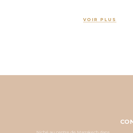
VOIR PLUS
CO
Niché au centre de Marrakech dans