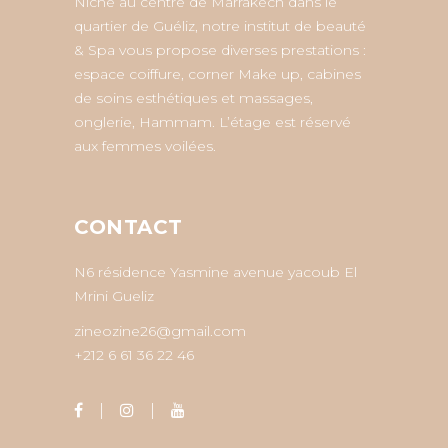
Niché au centre de Marrakech dans le
quartier de Guéliz, notre institut de beauté
& Spa vous propose diverses prestations :
espace coiffure, corner Make up, cabines
de soins esthétiques et massages,
onglerie, Hammam. L’étage est réservé
aux femmes voilées.
CONTACT
N6 résidence Yasmine avenue yacoub El
Mrini Gueliz
zineozine26@gmail.com
+212 6 61 36 22 46